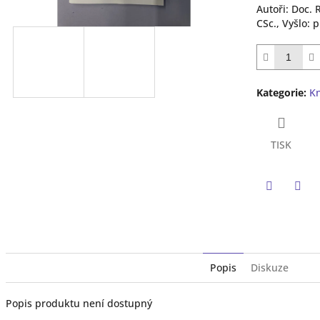
z
Autoři: Doc. 
5
CSc., Vyšlo: 
hvězdiček.
Kategorie
:
K
TISK
Twitter
Face
Popis
Diskuze
Popis produktu není dostupný