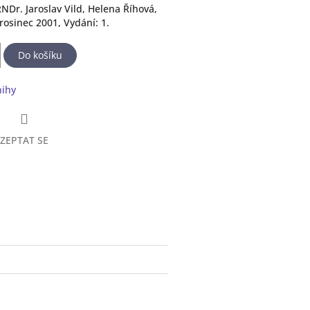
RNDr. Jaroslav Vild, Helena Říhová,
prosinec 2001, Vydání: 1.
Do košíku
nihy
ZEPTAT SE
book