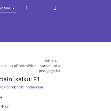
Nákupní
Hledat
Přihlášení
eština
košík
Kód:
316
|
:
Fakulta přírodovědně - humanitní a
pedagogická
iální kalkul F1
no
Podrobnosti hodnocení
PH
>5 ks
)