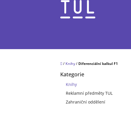
Přejít
na
obsah
Domů
/
Knihy
/
Diferenciální kalkul F1
P
Kategorie
o
Přeskočit
kategorie
s
Knihy
t
Reklamní předměty TUL
r
a
Zahraniční oddělení
n
n
í
p