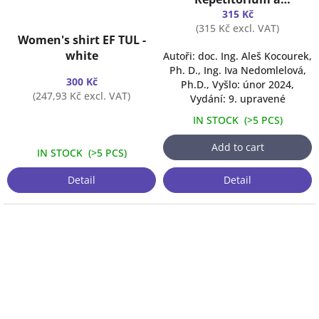
praktikum
315 Kč
(315 Kč excl. VAT)
Women's shirt EF TUL -
white
Autoři: doc. Ing. Aleš Kocourek,
Ph. D., Ing. Iva Nedomlelová,
300 Kč
Ph.D., Vyšlo: únor 2024,
(247,93 Kč excl. VAT)
Vydání: 9. upravené
IN STOCK
(
>5 PCS
)
Add to cart
IN STOCK
(
>5 PCS
)
Detail
Detail