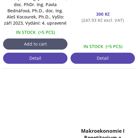
doc. PhDr. Ing. Pavla
Bednářová, Ph.D., doc. Ing.
300 Kč
Aleš Kocourek, Ph.D., Vyšlo:
(247,93 Kč excl. VAT)
září 2023, Vydání: 4. upravené
IN STOCK
(
>5 PCS
)
Add to cart
IN STOCK
(
>5 PCS
)
Detail
Detail
Makroekonomie I
Repetitorium a