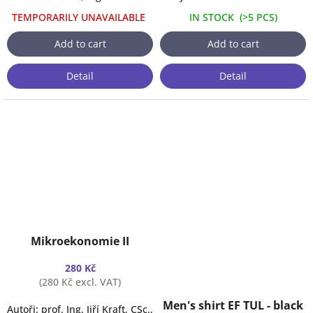
TEMPORARILY UNAVAILABLE
IN STOCK
(
>5 PCS
)
Add to cart
Add to cart
Detail
Detail
Mikroekonomie II
280 Kč
(280 Kč excl. VAT)
Men's shirt EF TUL - black
Autoři: prof. Ing. Jiří Kraft, CSc.,