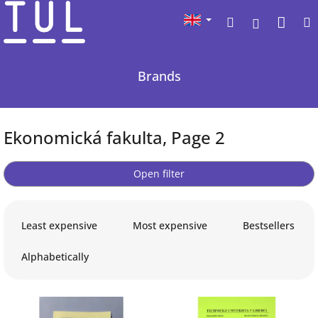
Skip
Sho
Search
to
Login
content
cart
Brands
Ekonomická fakulta
, Page 2
Open filter
P
r
Least expensive
Most expensive
Bestsellers
o
d
Alphabetically
u
c
L
t
i
s