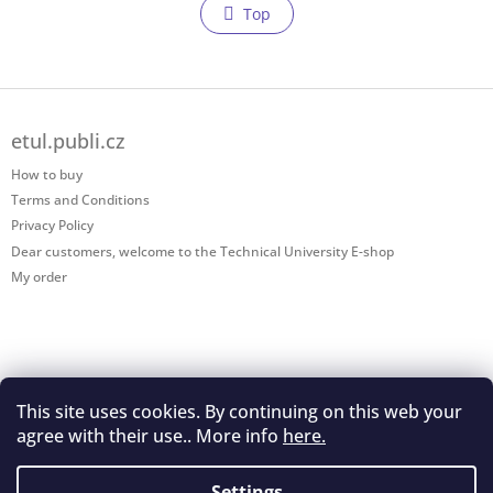
i
n
Top
s
a
t
t
i
i
o
n
F
n
g
o
c
etul.publi.cz
o
o
t
How to buy
n
e
t
Terms and Conditions
r
r
Privacy Policy
o
Dear customers, welcome to the Technical University E-shop
l
My order
s
This site uses cookies. By continuing on this web your
Shoptet.cz
agree with their use.. More info
here.
Settings