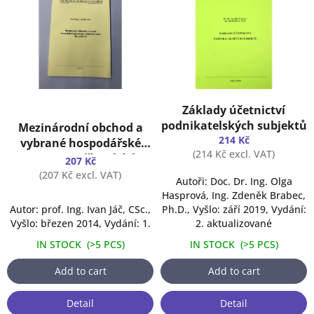
s
o
t
r
o
t
f
i
p
n
r
g
o
Základy účetnictví
d
podnikatelských subjektů
Mezinárodní obchod a
u
214 Kč
vybrané hospodářské
c
(214 Kč excl. VAT)
parametry členských
207 Kč
t
zemí EU a ESVO
(207 Kč excl. VAT)
s
Autoři: Doc. Dr. Ing. Olga
Hasprová, Ing. Zdeněk Brabec,
Autor: prof. Ing. Ivan Jáč, CSc.,
Ph.D., Vyšlo: září 2019, Vydání:
Vyšlo: březen 2014, Vydání: 1.
2. aktualizované
IN STOCK
(
>5 PCS
)
IN STOCK
(
>5 PCS
)
Add to cart
Add to cart
Detail
Detail