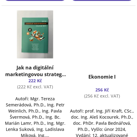
Jak na digitální
The
marketingovou strategii
average
Ekonomie I
222 Kč
firmy
product
(222 Kč excl. VAT)
rating
256 Kč
is
(256 Kč excl. VAT)
Autoři: Mgr. Tereza
4,8
Semerádová, Ph.D., Ing. Petr
out
Weinlich, Ph.D., Ing. Pavla
Autoři: prof. Ing. Jiří Kraft, CSc.,
of
Švermová, Ph.D., Ing. Bc.
doc. Ing. Aleš Kocourek, Ph.D.,
5
Marián Lamr, Ph.D., Ing. Mgr.
doc. PhDr. Pavla Bednářová,
stars.
Lenka Suková, Ing. Ladislava
Ph.D., Vyšlo: únor 2024,
Míková, Ing....
Vydání: 12. aktualizované