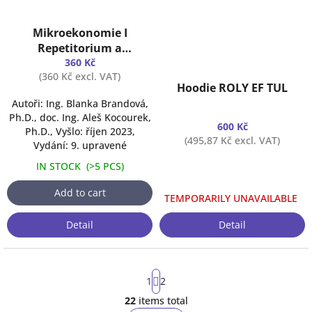
The
Mikroekonomie I
average
product
Repetitorium a
rating
praktikum
360 Kč
is
(360 Kč excl. VAT)
Hoodie ROLY EF TUL
4,3
out
Autoři: Ing. Blanka Brandová,
of
Ph.D., doc. Ing. Aleš Kocourek,
600 Kč
5
Ph.D., Vyšlo: říjen 2023,
(495,87 Kč excl. VAT)
stars.
Vydání: 9. upravené
IN STOCK
(
>5 PCS
)
Add to cart
TEMPORARILY UNAVAILABLE
Detail
Detail
P
1
2
a
g
22
items total
L
i