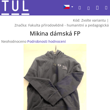
Přejít
Nák
Hledat
na
Přihlášen
obsah
koší
Kód:
Zvolte variantu
|
Značka:
Fakulta přírodovědně - humanitní a pedagogická
Mikina dámská FP
Průměrné
Neohodnoceno
Podrobnosti hodnocení
hodnocení
produktu
je
0,0
z
5
hvězdiček.