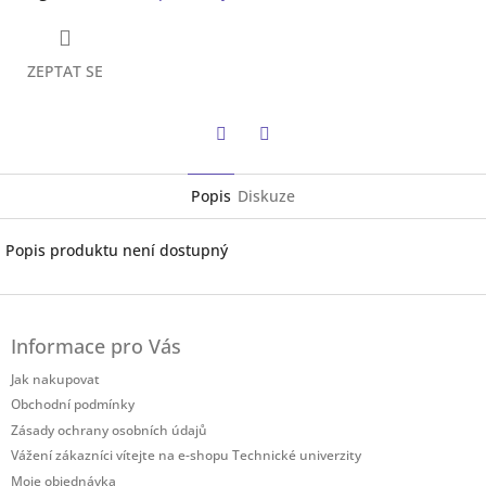
ZEPTAT SE
Twitter
Facebook
Popis
Diskuze
Popis produktu není dostupný
Z
á
Informace pro Vás
p
a
Jak nakupovat
t
Obchodní podmínky
í
Zásady ochrany osobních údajů
Vážení zákazníci vítejte na e-shopu Technické univerzity
Moje objednávka