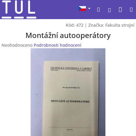
Přejít
Nák
Hledat
na
Přihlášen
obsah
koší
Kód:
472
|
Značka:
Fakulta strojní
Montážní autooperátory
Průměrné
Neohodnoceno
Podrobnosti hodnocení
hodnocení
produktu
je
0,0
z
5
hvězdiček.