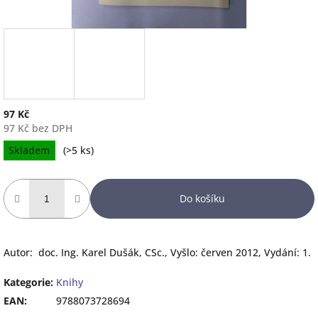
97 Kč
97 Kč bez DPH
Měrná
Skladem
(
>5 ks
)
cena:
Do košíku
Autor: doc. Ing. Karel Dušák, CSc., Vyšlo: červen 2012, Vydání: 1.
Kategorie
:
Knihy
EAN
:
9788073728694