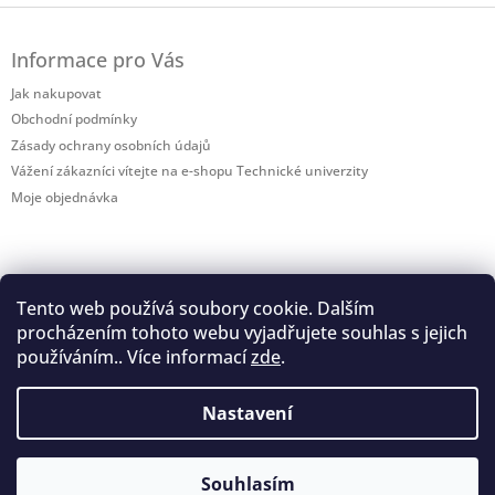
Z
á
Informace pro Vás
p
a
Jak nakupovat
t
Obchodní podmínky
í
Zásady ochrany osobních údajů
Vážení zákazníci vítejte na e-shopu Technické univerzity
Moje objednávka
Tento web používá soubory cookie. Dalším
procházením tohoto webu vyjadřujete souhlas s jejich
Shoptet.cz
používáním.. Více informací
zde
.
Nastavení
Prodejna TUL otevírací doba: Pondělí - pátek 8:00 - 12:00 a 12:30 -
Copyright 2026
Technická univerzita v Liberci -
Vytvořil Shoptet
Souhlasím
15:30. 12:00 - 12:30 polední pauza (zavřeno) Adresa: Husova