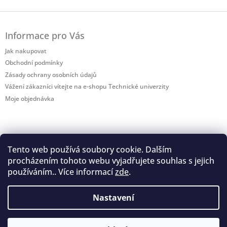
Z
á
Informace pro Vás
p
a
Jak nakupovat
t
Obchodní podmínky
í
Zásady ochrany osobních údajů
Vážení zákazníci vítejte na e-shopu Technické univerzity
Moje objednávka
Tento web používá soubory cookie. Dalším
procházením tohoto webu vyjadřujete souhlas s jejich
Shoptet.cz
používáním.. Více informací
zde
.
Nastavení
Prodejna TUL otevírací doba: Pondělí - pátek 8:00 - 12:00 a 12:30 -