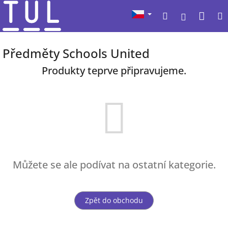
Přejít
Nák
Hledat
na
Přihlášen
obsah
koší
Předměty Schools United
Produkty teprve připravujeme.
Můžete se ale podívat na ostatní kategorie.
Zpět do obchodu