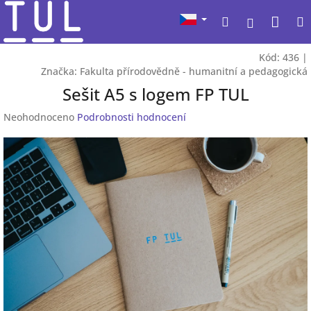
Přejít
Nák
Hledat
na
Přihlášen
obsah
koší
Kód:
436
|
Značka:
Fakulta přírodovědně - humanitní a pedagogická
Sešit A5 s logem FP TUL
Průměrné
Neohodnoceno
Podrobnosti hodnocení
hodnocení
produktu
je
0,0
z
5
hvězdiček.