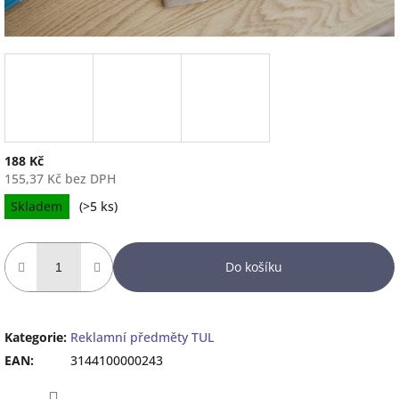
188 Kč
155,37 Kč bez DPH
Měrná
Skladem
(
>5 ks
)
cena:
Do košíku
Kategorie
:
Reklamní předměty TUL
EAN
:
3144100000243