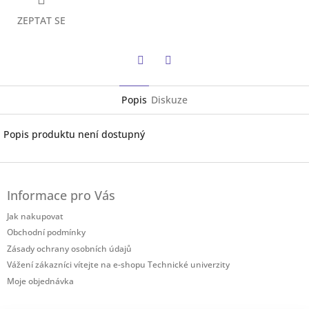
ZEPTAT SE
Twitter
Facebook
Popis
Diskuze
Popis produktu není dostupný
Z
á
Informace pro Vás
p
a
Jak nakupovat
t
Obchodní podmínky
í
Zásady ochrany osobních údajů
Vážení zákazníci vítejte na e-shopu Technické univerzity
Moje objednávka