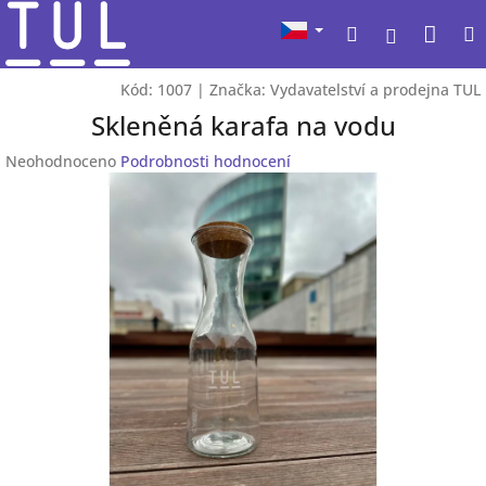
Přejít
Nák
Hledat
na
Přihlášen
obsah
koší
Kód:
1007
|
Značka:
Vydavatelství a prodejna TUL
Skleněná karafa na vodu
Průměrné
Neohodnoceno
Podrobnosti hodnocení
hodnocení
produktu
je
0,0
z
5
hvězdiček.