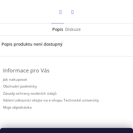
Twitter
Facebook
Popis
Diskuze
Popis produktu není dostupný
Z
á
Informace pro Vás
p
a
Jak nakupovat
t
Obchodní podmínky
í
Zásady ochrany osobních údajů
Vážení zákazníci vítejte na e-shopu Technické univerzity
Moje objednávka