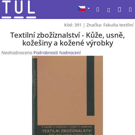
Přejít
Nák
Hledat
na
Přihlášen
obsah
koší
Kód:
391
|
Značka:
Fakulta textilní
Textilní zbožíznalství - Kůže, usně,
kožešiny a kožené výrobky
Průměrné
Neohodnoceno
Podrobnosti hodnocení
hodnocení
produktu
je
0,0
z
5
hvězdiček.