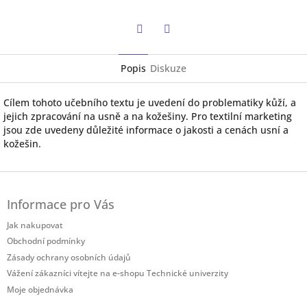
Twitter
Facebook
Popis
Diskuze
Cílem tohoto učebního textu je uvedení do problematiky kůží, a
jejich zpracování na usně a na kožešiny. Pro textilní marketing
jsou zde uvedeny důležité informace o jakosti a cenách usní a
kožešin.
Z
á
Informace pro Vás
p
a
Jak nakupovat
t
Obchodní podmínky
í
Zásady ochrany osobních údajů
Vážení zákazníci vítejte na e-shopu Technické univerzity
Moje objednávka