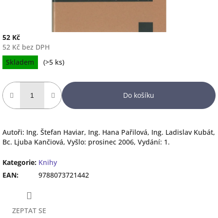
52 Kč
52 Kč bez DPH
Měrná
Skladem
(
>5 ks
)
cena:
Do košíku
Autoři: Ing. Štefan Haviar, Ing. Hana Pařilová, Ing. Ladislav Kubát,
Bc. Ljuba Kančiová, Vyšlo: prosinec 2006, Vydání: 1.
Kategorie
:
Knihy
EAN
:
9788073721442
ZEPTAT SE