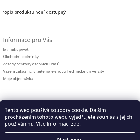
Popis produktu není dostupný
Z
á
Informace pro Vás
p
a
Jak nakupovat
t
Obchodní podmínky
í
Zásady ochrany osobních údajů
Vážení zákazníci vítejte na e-shopu Technické univerzity
Moje objednávka
Tento web používá soubory cookie. Dalším
procházením tohoto webu vyjadřujete souhlas s jejich
Shoptet.cz
používáním.. Více informací
zde
.
Nastavení