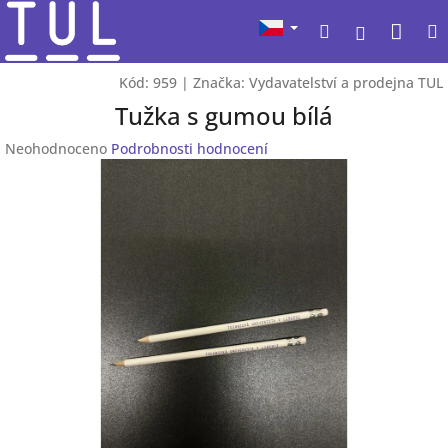
Přejít
Nák
Hledat
na
Přihlášen
obsah
koší
Kód:
959
|
Značka:
Vydavatelství a prodejna TUL
Tužka s gumou bílá
Průměrné
Neohodnoceno
Podrobnosti hodnocení
hodnocení
produktu
je
0,0
z
5
hvězdiček.