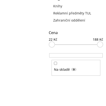
kategorie
s
Knihy
t
Reklamní předměty TUL
r
a
Zahraniční oddělení
n
n
Cena
í
p
22
Kč
188
Kč
a
n
e
l
Na skladě
9