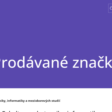
Č
rodávané znač
iky, informatiky a mezioborových studií