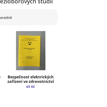
ezioborových studií
ecedně
e
Bezpečnost elektrických
zařízení ve zdravotnictví
69 Kč