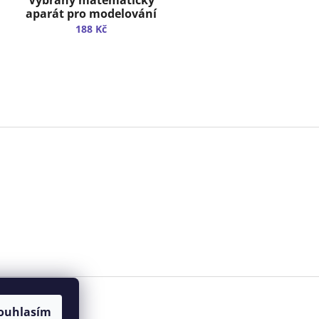
aparát pro modelování
fyzikálních polí
188 Kč
ouhlasím