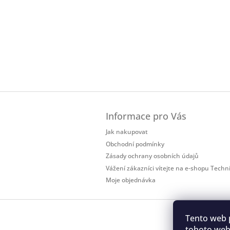
Z
á
Informace pro Vás
p
a
Jak nakupovat
t
Obchodní podmínky
í
Zásady ochrany osobních údajů
Vážení zákazníci vítejte na e-shopu Techn
Moje objednávka
Tento web 
tohoto webu