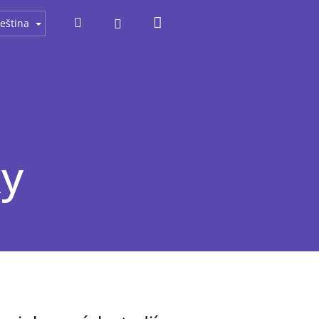
Nákupní
Hledat
Přihlášení
eština
košík
ky