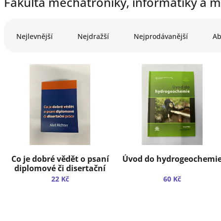
Fakulta mechatroniky, informatiky a m
Ř
a
Nejlevnější
Nejdražší
Nejprodávanější
Ab
z
e
V
n
ý
í
p
p
i
r
s
o
p
d
r
u
o
k
d
t
Co je dobré vědět o psaní
Úvod do hydrogeochemi
u
ů
diplomové či disertační
k
práce
22 Kč
60 Kč
t
ů