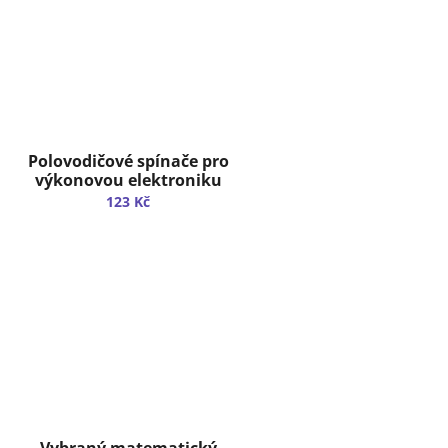
Polovodičové spínače pro
výkonovou elektroniku
123 Kč
Vybraný matematický