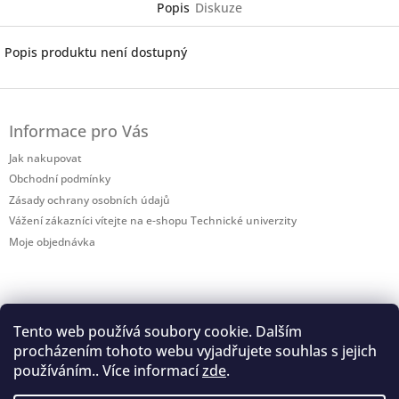
Popis
Diskuze
Popis produktu není dostupný
Z
á
Informace pro Vás
p
a
Jak nakupovat
t
Obchodní podmínky
í
Zásady ochrany osobních údajů
Vážení zákazníci vítejte na e-shopu Technické univerzity
Moje objednávka
Tento web používá soubory cookie. Dalším
procházením tohoto webu vyjadřujete souhlas s jejich
Shoptet.cz
používáním.. Více informací
zde
.