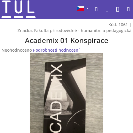
Přejít
Nák
Hledat
na
Přihlášen
obsah
koší
Kód:
1061
|
Značka:
Fakulta přírodovědně - humanitní a pedagogická
Academix 01 Konspirace
Průměrné
Neohodnoceno
Podrobnosti hodnocení
hodnocení
produktu
je
0,0
z
5
hvězdiček.