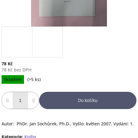
78 Kč
78 Kč bez DPH
Měrná
Skladem
(
>5 ks
)
cena:
Do košíku
Autor: PhDr. Jan Sochůrek, Ph.D., Vyšlo: květen 2007, Vydání: 1.
Kategorie
:
Knihy