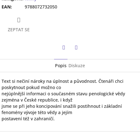
EAN
:
9788072732050
ZEPTAT SE
Twitter
Facebook
Popis
Diskuze
Text si nečiní nároky na úplnost a původnost. Čtenáři chci
poskytnout pokud možno co
nejúplnější informaci o současném stavu penologické vědy
zejména v České republice, i když
jsme se při jeho koncipování snažili postihnout i základní
fenomény vývoje této vědy a jejím
postavení též v zahraničí.
Z