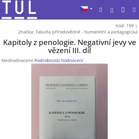
Přejít
Nák
Hledat
na
Přihlášen
obsah
koší
Kód:
199
|
Značka:
Fakulta přírodovědně - humanitní a pedagogická
Kapitoly z penologie. Negativní jevy ve
vězení III. díl
Průměrné
Neohodnoceno
Podrobnosti hodnocení
hodnocení
produktu
je
0,0
z
5
hvězdiček.