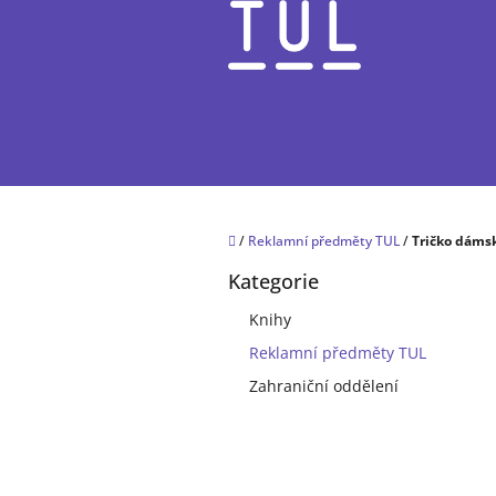
Přejít
na
obsah
Domů
/
Reklamní předměty TUL
/
Tričko dáms
P
Kategorie
o
Přeskočit
kategorie
s
Knihy
t
Reklamní předměty TUL
r
a
Zahraniční oddělení
n
n
í
p