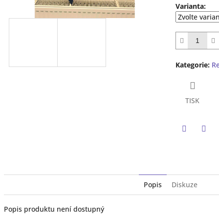
z
Varianta:
5
hvězdiček.
Kategorie
:
R
TISK
Twitter
Face
Popis
Diskuze
Popis produktu není dostupný