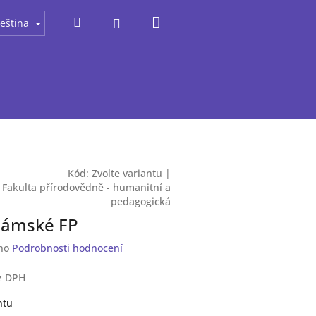
Nákupní
Hledat
Přihlášení
eština
košík
Kód:
Zvolte variantu
|
:
Fakulta přírodovědně - humanitní a
pedagogická
dámské FP
no
Podrobnosti hodnocení
z DPH
ntu